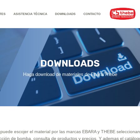
TES
ASISTENCIA TÉCNICA
DOWNLOADS
CONTACTO
DOWNLOADS
Haga download de materiales de Ebara/Thebe
d puede escojer el material por las marcas EBARA y THEBE selecciona
cción de bomba, consulta de productos y precios. Y ademas el catálog