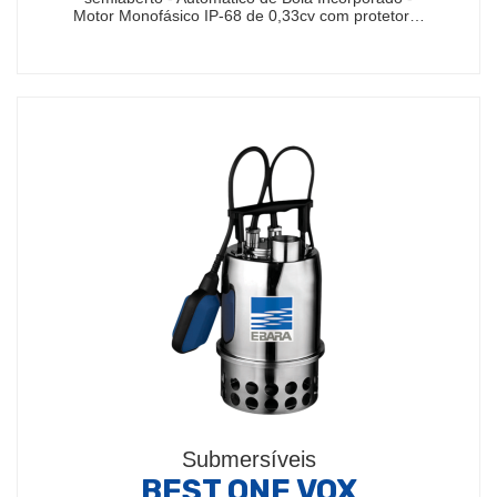
Motor Monofásico IP-68 de 0,33cv com protetor…
Submersíveis
BEST ONE VOX