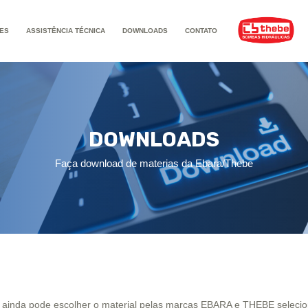
ES
ASSISTÊNCIA TÉCNICA
DOWNLOADS
CONTATO
DOWNLOADS
Faça download de materias da Ebara/Thebe
ê ainda pode escolher o material pelas marcas EBARA e THEBE selec