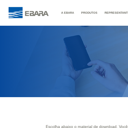
A EBARA
PRODUTOS
REPRESENTANT
Escolha abaixo o material de download. Voc