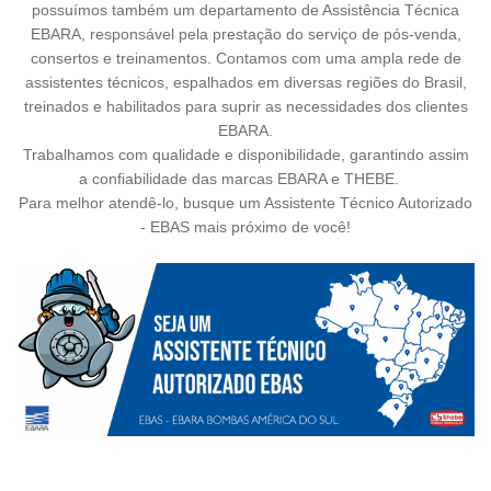
possuímos também um departamento de Assistência Técnica
EBARA, responsável pela prestação do serviço de pós-venda,
consertos e treinamentos. Contamos com uma ampla rede de
assistentes técnicos, espalhados em diversas regiões do Brasil,
treinados e habilitados para suprir as necessidades dos clientes
EBARA.
Trabalhamos com qualidade e disponibilidade, garantindo assim
a confiabilidade das marcas EBARA e THEBE.
Para melhor atendê-lo, busque um Assistente Técnico Autorizado
- EBAS mais próximo de você!