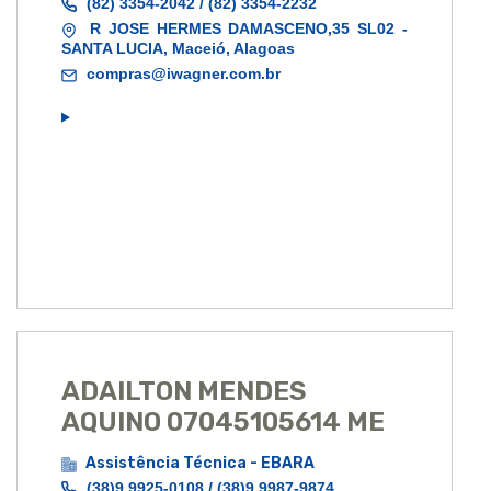
(82) 3354-2042 / (82) 3354-2232
R JOSE HERMES DAMASCENO,35 SL02 -
SANTA LUCIA, Maceió, Alagoas
compras@iwagner.com.br
ADAILTON MENDES
AQUINO 07045105614 ME
Assistência Técnica - EBARA
(38)9 9925-0108 / (38)9 9987-9874