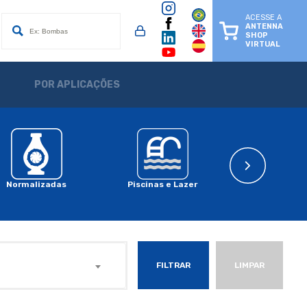
ACESSE A
ANTENNA
SHOP
VIRTUAL
POR APLICAÇÕES
Normalizadas
Piscinas e Lazer
Sistema Solar
FILTRAR
LIMPAR