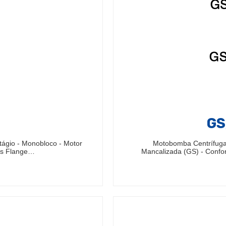
GS
gio - Monobloco - Motor
Motobomba Centrífuga
ais Flange…
Mancalizada (GS) - Confo