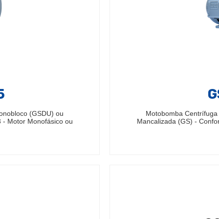
5
G
Monobloco (GSDU) ou
Motobomba Centrífuga
 - Motor Monofásico ou
Mancalizada (GS) - Confo