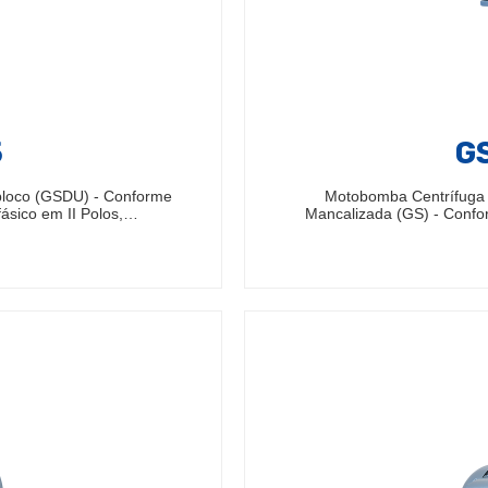
5
GS
bloco (GSDU) - Conforme
Motobomba Centrífuga
ásico em II Polos,…
Mancalizada (GS) - Confo