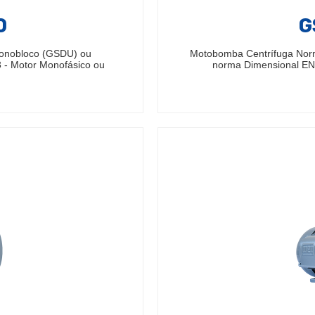
0
G
Monobloco (GSDU) ou
Motobomba Centrífuga Nor
 - Motor Monofásico ou
norma Dimensional EN7