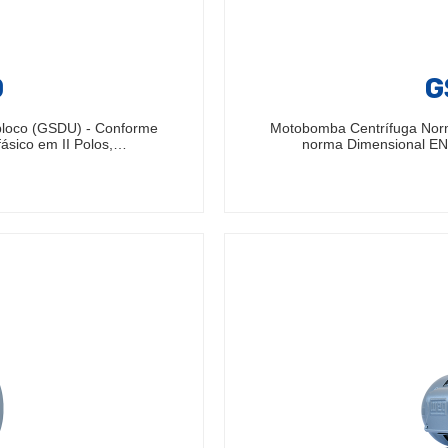
0
G
bloco (GSDU) - Conforme
Motobomba Centrífuga Nor
ásico em II Polos,…
norma Dimensional EN7