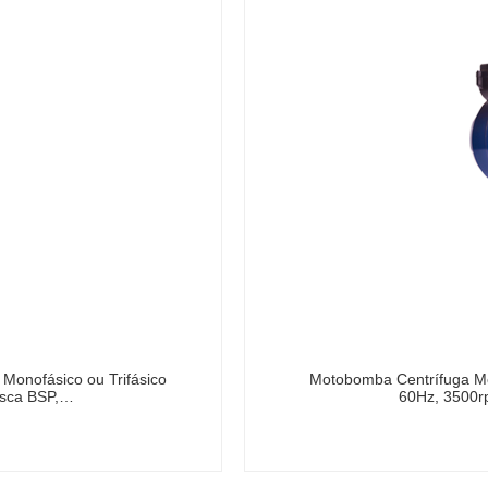
Monofásico ou Trifásico
Motobomba Centrífuga Mon
osca BSP,…
60Hz, 3500r