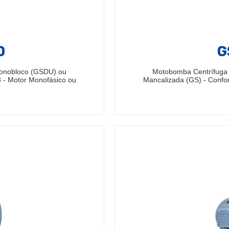
0
G
Monobloco (GSDU) ou
Motobomba Centrífuga
 - Motor Monofásico ou
Mancalizada (GS) - Confo