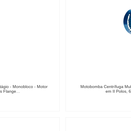
gio - Monobloco - Motor
Motobomba Centrífuga Mult
ais Flange…
em II Polos,