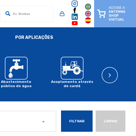
ACESSE A
ANTENNA
SHOP
VIRTUAL
POR APLICAÇÕES
Abastecimento
Acoplamento através
Acoplament
público de água
de cardã
motor a comb
FILTRAR
LIMPAR