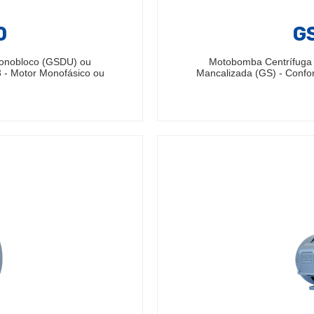
0
GS
Monobloco (GSDU) ou
Motobomba Centrífuga
 - Motor Monofásico ou
Mancalizada (GS) - Confo