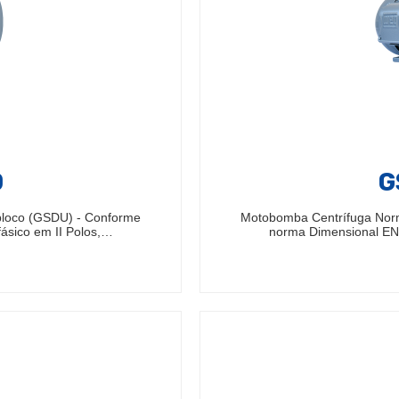
0
G
bloco (GSDU) - Conforme
Motobomba Centrífuga Nor
ásico em II Polos,…
norma Dimensional EN7