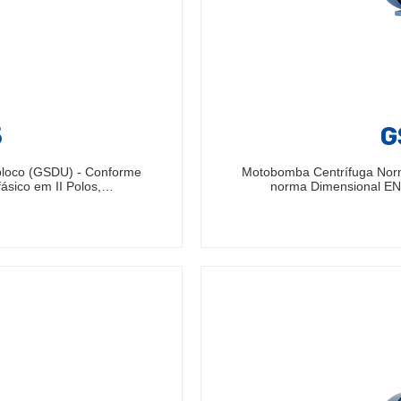
5
G
bloco (GSDU) - Conforme
Motobomba Centrífuga Nor
ásico em II Polos,…
norma Dimensional EN7