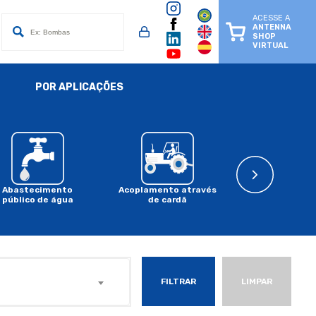
ACESSE A
ANTENNA
SHOP
VIRTUAL
POR APLICAÇÕES
Abastecimento
Acoplamento através
Acoplament
público de água
de cardã
motor a comb
FILTRAR
LIMPAR