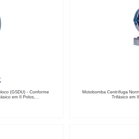
2
bloco (GSDU) - Conforme
Motobomba Centrífuga Norm
ásico em II Polos,…
Trifásico em 