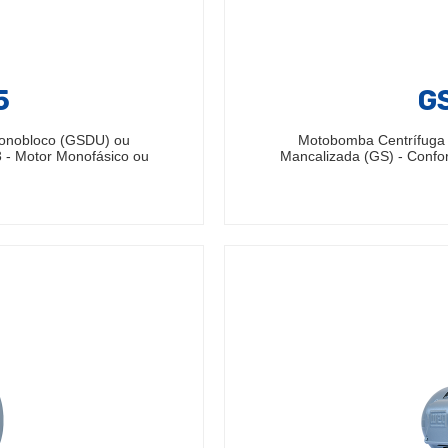
5
GS
Monobloco (GSDU) ou
Motobomba Centrífuga
 - Motor Monofásico ou
Mancalizada (GS) - Confo