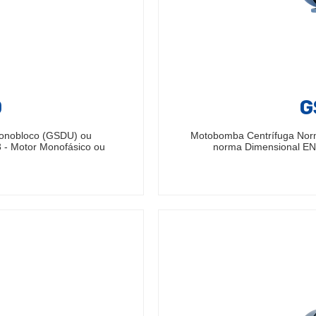
0
G
Monobloco (GSDU) ou
Motobomba Centrífuga Nor
 - Motor Monofásico ou
norma Dimensional EN7