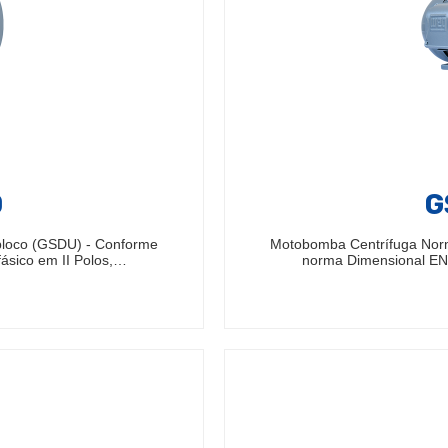
0
G
bloco (GSDU) - Conforme
Motobomba Centrífuga Nor
ásico em II Polos,…
norma Dimensional EN7