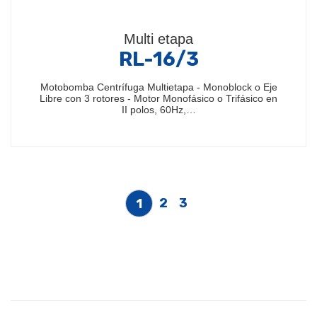
Multi etapa
RL-16/3
Motobomba Centrífuga Multietapa - Monoblock o Eje
Libre con 3 rotores - Motor Monofásico o Trifásico en
II polos, 60Hz,…
2
3
1