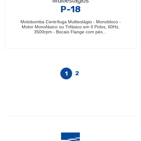
Multiestágios
P-18
Motobomba Centrífuga Multiestágio - Monobloco -
Motor Monofásico ou Trifásico em II Polos, 60Hz,
3500rpm - Bocais Flange com pés…
2
1