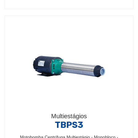
Multiestágios
TBPS3
Motobomba Centrífuga Multiestágio - Monobloco -