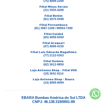
(75) 4009-2200
Filial Minas Gerais
(31) 3555-4200
Filial Belém
(91) 3075-5599
Filial Pernambuco
(81) 3087-1190 / 99954-7300
Filial Cuiabá
(65) 4009-0450
Filial Araquari
(47) 4009-4150
Filial Luís Eduardo Magalhães
(77) 2122-0303
Filial Goiânia
(62) 3612-9850
Loja Antenna Shop - Filial VGS
(19) 3641-9114
Loja Antenna Shop - Bauru
(14) 4009-0099
EBARA Bombas América do Sul LTDA
CNPJ: 46.138.319/0001-89