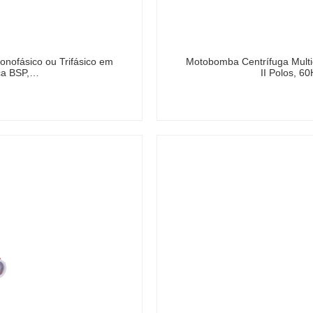
onofásico ou Trifásico em
Motobomba Centrífuga Multie
sca BSP,…
II Polos, 6