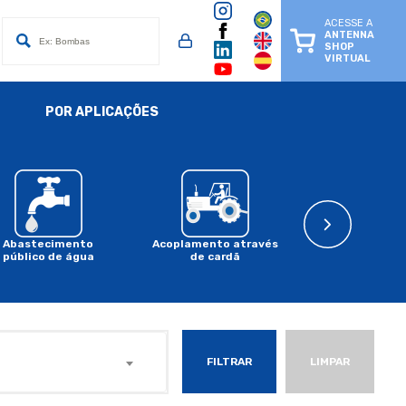
ACESSE A
ANTENNA
SHOP
VIRTUAL
POR APLICAÇÕES
Abastecimento
Acoplamento através
Acoplament
público de água
de cardã
motor a comb
FILTRAR
LIMPAR