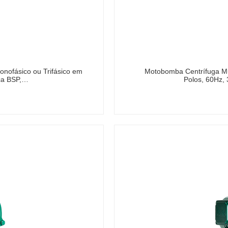
onofásico ou Trifásico em
Motobomba Centrífuga Mult
sca BSP,…
Polos, 60Hz,